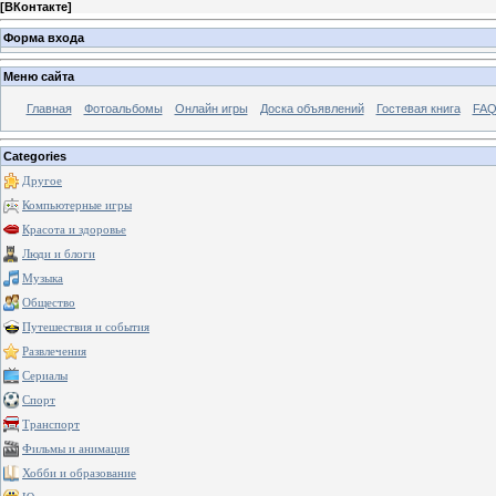
[
ВКонтакте
]
Форма входа
Меню сайта
Главная
Фотоальбомы
Онлайн игры
Доска объявлений
Гостевая книга
FAQ
Categories
Другое
Компьютерные игры
Красота и здоровье
Люди и блоги
Музыка
Общество
Путешествия и события
Развлечения
Сериалы
Спорт
Транспорт
Фильмы и анимация
Хобби и образование