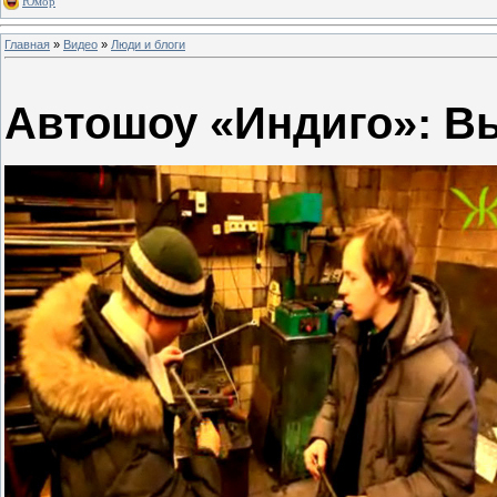
Юмор
Главная
»
Видео
»
Люди и блоги
Автошоу «Индиго»: В