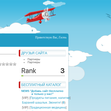
Приветствую Вас
,
Гость
ДРУЗЬЯ САЙТА
Партнеры
Партнеры
БЕСПЛАТНЫЙ КАТАЛОГ
NEWS "Добавь сайт бесплатно
и только у нас!"
[VIP]
[
Продукты питания, напитки
]
Бараний шашлык. Звоните!
(
0
)
[VIP]
[
Традиционная медицина
]