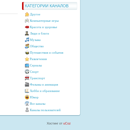
КАТЕГОРИИ КАНАЛОВ
Другое
Компьютерные игры
Красота и здоровье
Люди и блоги
Музыка
Общество
Путешествия и события
Развлечения
Сериалы
Спорт
Транспорт
Фильмы и анимация
Хобби и образование
Юмор
Все каналы
Каналы пользователей
Хостинг от
uCoz