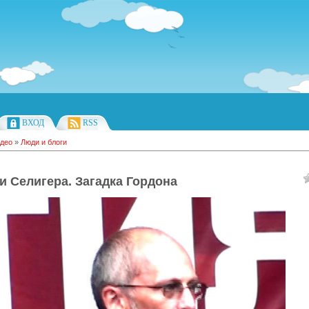
ВХОД
RSS
део
»
Люди и блоги
и Селигера. Загадка Гордона