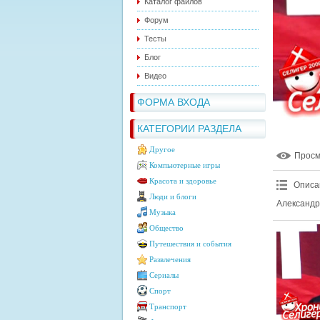
Каталог файлов
Форум
Тесты
Блог
Видео
ФОРМА ВХОДА
КАТЕГОРИИ РАЗДЕЛА
Другое
Прос
Компьютерные игры
Красота и здоровье
Описа
Люди и блоги
Александр
Музыка
Общество
Путешествия и события
Развлечения
Сериалы
Спорт
Транспорт