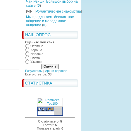
Чай Рейши. Большой выбор на
сайте
(
0
)
[VIP]
[
Романтические знакомства
]
Мы предлагаем: бесплатное
общение и молодежное
общение
(
0
)
НАШ ОПРОС
Оцените мой сайт
Отлично
Хорошо
Неплохо
Плохо
Ужасно
Результаты
|
Архив опросов
Всего ответов:
38
СТАТИСТИКА
Онлайн всего:
5
Гостей:
5
Пользователей:
0