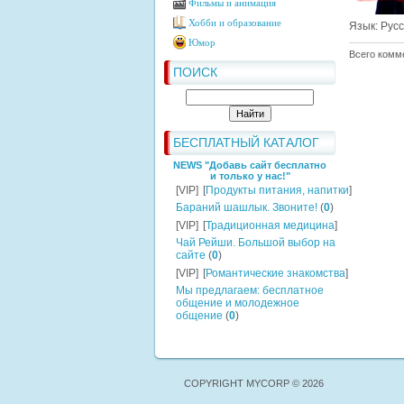
Фильмы и анимация
Хобби и образование
Язык
: Рус
Юмор
Всего комм
ПОИСК
БЕСПЛАТНЫЙ КАТАЛОГ
NEWS "Добавь сайт бесплатно
и только у нас!"
[VIP]
[
Продукты питания, напитки
]
Бараний шашлык. Звоните!
(
0
)
[VIP]
[
Традиционная медицина
]
Чай Рейши. Большой выбор на
сайте
(
0
)
[VIP]
[
Романтические знакомства
]
Мы предлагаем: бесплатное
общение и молодежное
общение
(
0
)
COPYRIGHT MYCORP © 2026