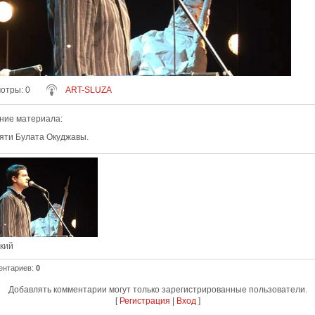
мотры
: 0
ART-SLUZA
ние материала
:
яти Булата Окуджавы.
ский
ентариев
:
0
Добавлять комментарии могут только зарегистрированные пользователи.
[
Регистрация
|
Вход
]