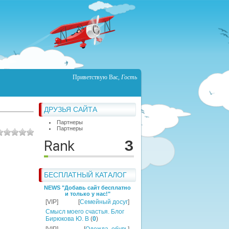
Приветствую Вас
,
Гость
ДРУЗЬЯ САЙТА
Партнеры
Партнеры
БЕСПЛАТНЫЙ КАТАЛОГ
NEWS "Добавь сайт бесплатно
и только у нас!"
[VIP]
[
Семейный досуг
]
Смысл моего счастья. Блог
Бирюкова Ю. В
(
0
)