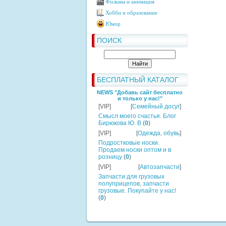
Фильмы и анимация
Хобби и образование
Юмор
ПОИСК
БЕСПЛАТНЫЙ КАТАЛОГ
NEWS "Добавь сайт бесплатно
и только у нас!"
[VIP]
[
Семейный досуг
]
Смысл моего счастья. Блог
Бирюкова Ю. В
(
0
)
[VIP]
[
Одежда, обувь
]
Подростковые носки.
Продаем носки оптом и в
розницу
(
0
)
[VIP]
[
Автозапчасти
]
Запчасти для грузовых
полуприцепов, запчасти
грузовые. Покупайте у нас!
(
0
)