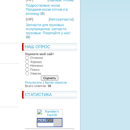
[VIP]
[
Одежда, обувь
]
Подростковые носки.
Продаем носки оптом и в
розницу
(
0
)
[VIP]
[
Автозапчасти
]
Запчасти для грузовых
полуприцепов, запчасти
грузовые. Покупайте у нас!
(
0
)
НАШ ОПРОС
Оцените мой сайт
Отлично
Хорошо
Неплохо
Плохо
Ужасно
Результаты
|
Архив опросов
Всего ответов:
38
СТАТИСТИКА