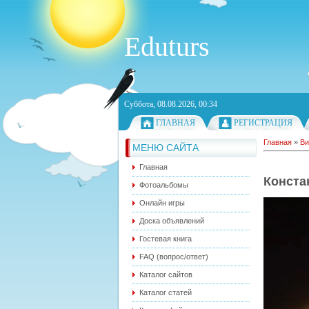
Eduturs
Суббота, 08.08.2026, 00:34
ГЛАВНАЯ
РЕГИСТРАЦИЯ
Главная
»
Ви
МЕНЮ САЙТА
Главная
Конста
Фотоальбомы
Онлайн игры
Доска объявлений
Гостевая книга
FAQ (вопрос/ответ)
Каталог сайтов
Каталог статей