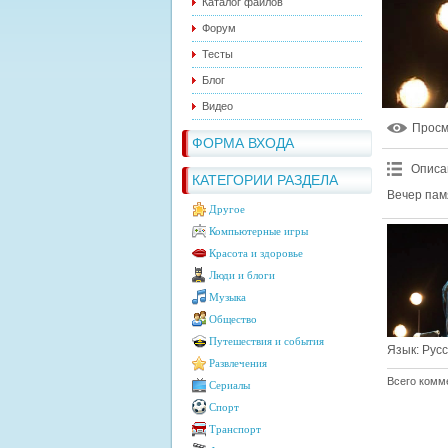
Каталог файлов
Форум
Тесты
Блог
Видео
Прос
ФОРМА ВХОДА
Описа
КАТЕГОРИИ РАЗДЕЛА
Вечер пам
Другое
Компьютерные игры
Красота и здоровье
Люди и блоги
Музыка
Общество
Путешествия и события
Язык
: Рус
Развлечения
Всего комм
Сериалы
Спорт
Транспорт