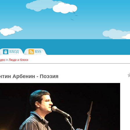
ВХОД
RSS
део
»
Люди и блоги
нтин Арбенин - Поэзия