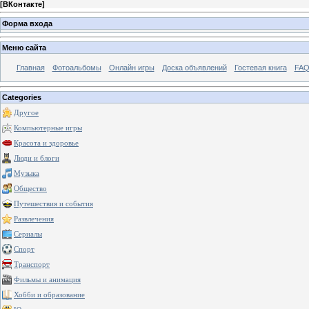
[
ВКонтакте
]
Форма входа
Меню сайта
Главная
Фотоальбомы
Онлайн игры
Доска объявлений
Гостевая книга
FAQ
Categories
Другое
Компьютерные игры
Красота и здоровье
Люди и блоги
Музыка
Общество
Путешествия и события
Развлечения
Сериалы
Спорт
Транспорт
Фильмы и анимация
Хобби и образование