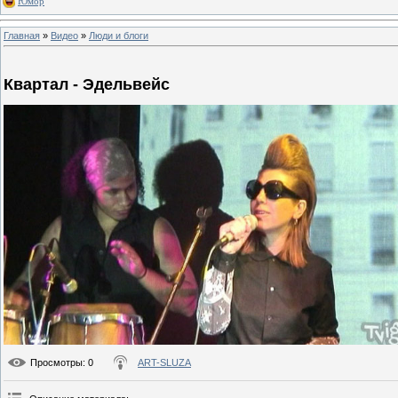
Юмор
Главная
»
Видео
»
Люди и блоги
Квартал - Эдельвейс
Просмотры
: 0
ART-SLUZA