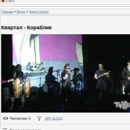
Юмор
Главная
»
Видео
»
Люди и блоги
Квартал - Кораблик
Просмотры
: 0
ART-SLUZA