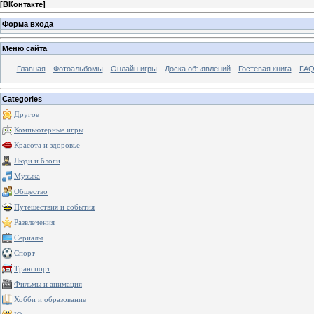
[
ВКонтакте
]
Форма входа
Меню сайта
Главная
Фотоальбомы
Онлайн игры
Доска объявлений
Гостевая книга
FAQ
Categories
Другое
Компьютерные игры
Красота и здоровье
Люди и блоги
Музыка
Общество
Путешествия и события
Развлечения
Сериалы
Спорт
Транспорт
Фильмы и анимация
Хобби и образование