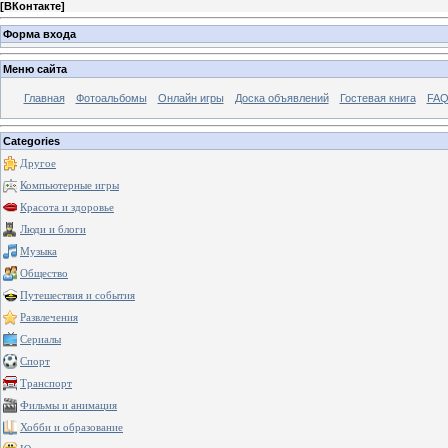
[
ВКонтакте
]
Форма входа
Меню сайта
Главная
Фотоальбомы
Онлайн игры
Доска объявлений
Гостевая книга
FAQ
Categories
Другое
Компьютерные игры
Красота и здоровье
Люди и блоги
Музыка
Общество
Путешествия и события
Развлечения
Сериалы
Спорт
Транспорт
Фильмы и анимация
Хобби и образование