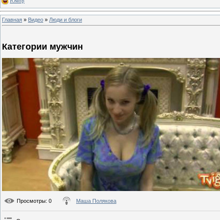
Юмор
Главная
»
Видео
»
Люди и блоги
Категории мужчин
Просмотры
: 0
Маша Полякова