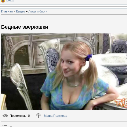
Юмор
Главная
»
Видео
»
Люди и блоги
Бедные зверюшки
Просмотры
: 0
Маша Полякова