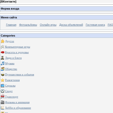
[
ВКонтакте
]
Форма входа
Меню сайта
Главная
Фотоальбомы
Онлайн игры
Доска объявлений
Гостевая книга
FAQ
Categories
Другое
Компьютерные игры
Красота и здоровье
Люди и блоги
Музыка
Общество
Путешествия и события
Развлечения
Сериалы
Спорт
Транспорт
Фильмы и анимация
Хобби и образование