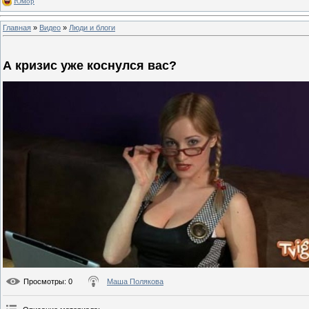
Юмор
Главная
»
Видео
»
Люди и блоги
А кризис уже коснулся вас?
Просмотры
: 0
Маша Полякова