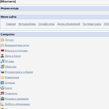
[
ВКонтакте
]
Форма входа
Меню сайта
Главная
Фотоальбомы
Онлайн игры
Доска объявлений
Гостевая книга
FAQ
Categories
Другое
Компьютерные игры
Красота и здоровье
Люди и блоги
Музыка
Общество
Путешествия и события
Развлечения
Сериалы
Спорт
Транспорт
Фильмы и анимация
Хобби и образование