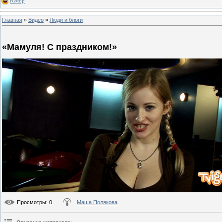
Юмор
Главная
»
Видео
»
Люди и блоги
«Мамуля! С праздником!»
Просмотры
: 0
Маша Полякова