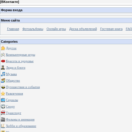
[
ВКонтакте
]
Форма входа
Меню сайта
Главная
Фотоальбомы
Онлайн игры
Доска объявлений
Гостевая книга
FAQ
Categories
Другое
Компьютерные игры
Красота и здоровье
Люди и блоги
Музыка
Общество
Путешествия и события
Развлечения
Сериалы
Спорт
Транспорт
Фильмы и анимация
Хобби и образование