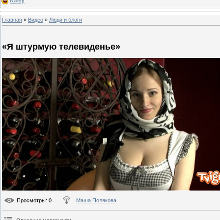
Юмор
Главная
»
Видео
»
Люди и блоги
«Я штурмую телевиденье»
Просмотры
: 0
Маша Полякова