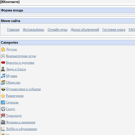
[
ВКонтакте
]
Форма входа
Меню сайта
Главная
Фотоальбомы
Онлайн игры
Доска объявлений
Гостевая книга
FAQ
Categories
Другое
Компьютерные игры
Красота и здоровье
Люди и блоги
Музыка
Общество
Путешествия и события
Развлечения
Сериалы
Спорт
Транспорт
Фильмы и анимация
Хобби и образование