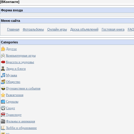
[
ВКонтакте
]
Форма входа
Меню сайта
Главная
Фотоальбомы
Онлайн игры
Доска объявлений
Гостевая книга
FAQ
Categories
Другое
Компьютерные игры
Красота и здоровье
Люди и блоги
Музыка
Общество
Путешествия и события
Развлечения
Сериалы
Спорт
Транспорт
Фильмы и анимация
Хобби и образование