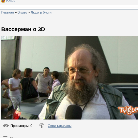
Юмор
Главная
»
Видео
»
Люди и блоги
Вассерман о 3D
Просмотры
: 0
Свои тараканы