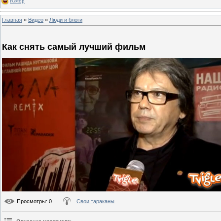
Юмор
Главная
»
Видео
»
Люди и блоги
Как снять самый лучший фильм
Просмотры
: 0
Свои тараканы