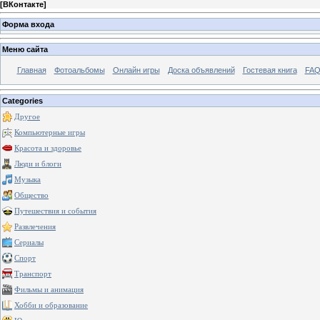
[
ВКонтакте
]
Форма входа
Меню сайта
Главная
Фотоальбомы
Онлайн игры
Доска объявлений
Гостевая книга
FAQ
Categories
Другое
Компьютерные игры
Красота и здоровье
Люди и блоги
Музыка
Общество
Путешествия и события
Развлечения
Сериалы
Спорт
Транспорт
Фильмы и анимация
Хобби и образование