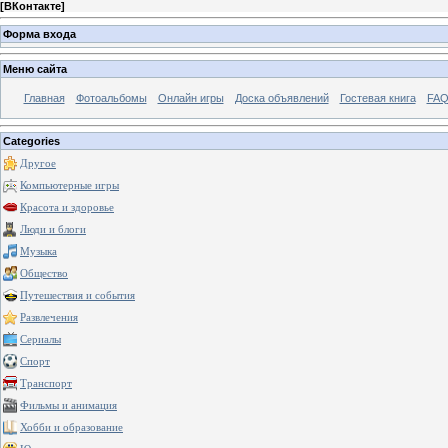
[
ВКонтакте
]
Форма входа
Меню сайта
Главная
Фотоальбомы
Онлайн игры
Доска объявлений
Гостевая книга
FAQ
Categories
Другое
Компьютерные игры
Красота и здоровье
Люди и блоги
Музыка
Общество
Путешествия и события
Развлечения
Сериалы
Спорт
Транспорт
Фильмы и анимация
Хобби и образование