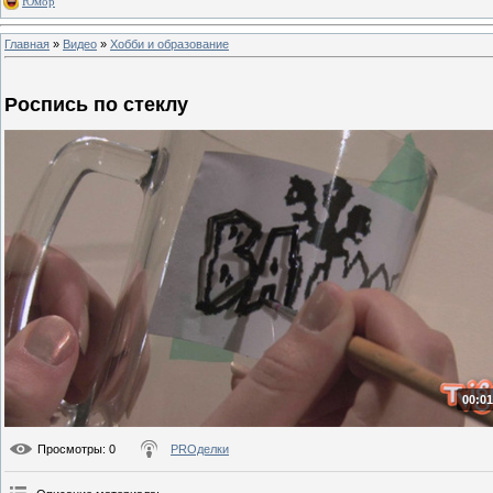
Юмор
Главная
»
Видео
»
Хобби и образование
Роспись по стеклу
00:01
Просмотры
: 0
PROделки