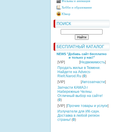
Фильмы и анимация
Хобби и образование
Юмор
ПОИСК
БЕСПЛАТНЫЙ КАТАЛОГ
NEWS "Добавь сайт бесплатно
и только у нас!"
[VIP]
[
Недвижимость
]
Продать жилье в Тюмени.
Найдете на Advecs-
Rielt.Narod.Ru
(
0
)
[VIP]
[
Автозапчасти
]
Запчасти КАМАЗ г
Набережные Челны.
Отличный выбор на сайте!
(
0
)
[VIP]
[
Прочие товары и услуги
]
Излучатели для ИК-саун.
Доставка в любой регион
страны!
(
0
)