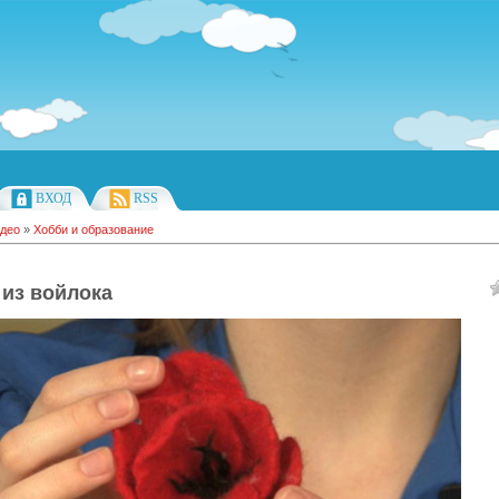
ВХОД
RSS
део
»
Хобби и образование
 из войлока