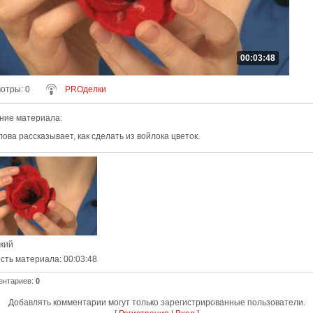
00:03:48
мотры
: 0
PROделки
ние материала
:
ова рассказывает, как сделать из войлока цветок.
ский
сть материала
: 00:03:48
ентариев
:
0
Добавлять комментарии могут только зарегистрированные пользователи.