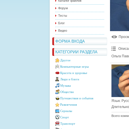
Каталог файлов
Форум
Тесты
Блог
Видео
Прос
ФОРМА ВХОДА
Описа
КАТЕГОРИИ РАЗДЕЛА
Ольга Павл
Другое
Компьютерные игры
Красота и здоровье
Люди и блоги
Музыка
Общество
Путешествия и события
Язык
: Рус
Развлечения
Длительно
Сериалы
Всего комм
Спорт
Транспорт