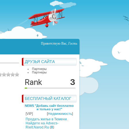
Приветствую Вас
,
Гость
ДРУЗЬЯ САЙТА
Партнеры
Партнеры
БЕСПЛАТНЫЙ КАТАЛОГ
NEWS "Добавь сайт бесплатно
и только у нас!"
[VIP]
[
Недвижимость
]
Продать жилье в Тюмени.
Найдете на Advecs-
Rielt.Narod.Ru
(
0
)