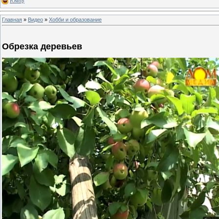
Юмор
Главная
»
Видео
»
Хобби и образование
Обрезка деревьев