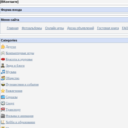
[
ВКонтакте
]
Форма входа
Меню сайта
Главная
Фотоальбомы
Онлайн игры
Доска объявлений
Гостевая книга
FAQ
Categories
Другое
Компьютерные игры
Красота и здоровье
Люди и блоги
Музыка
Общество
Путешествия и события
Развлечения
Сериалы
Спорт
Транспорт
Фильмы и анимация
Хобби и образование