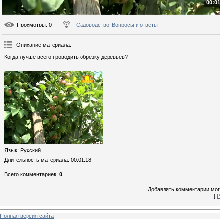
00:01
Просмотры
: 0
Садоводство. Вопросы и ответы
Описание материала
:
Когда лучше всего проводить обрезку деревьев?
Язык
: Русский
Длительность материала
: 00:01:18
Всего комментариев
:
0
Добавлять комментарии могу
[
Р
Полная версия сайта