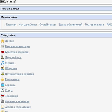
[
ВКонтакте
]
Форма входа
Меню сайта
Главная
Фотоальбомы
Онлайн игры
Доска объявлений
Гостевая книга
FAQ
Categories
Другое
Компьютерные игры
Красота и здоровье
Люди и блоги
Музыка
Общество
Путешествия и события
Развлечения
Сериалы
Спорт
Транспорт
Фильмы и анимация
Хобби и образование