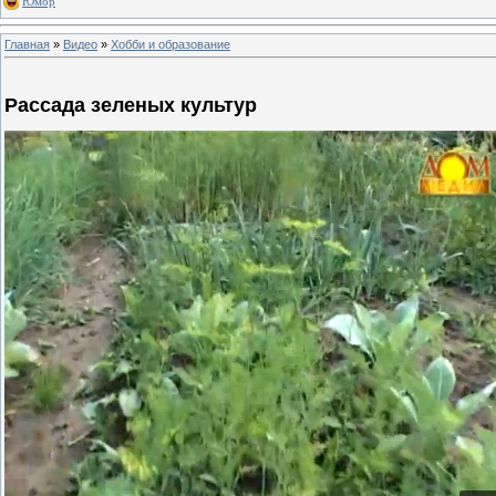
Юмор
Главная
»
Видео
»
Хобби и образование
Рассада зеленых культур