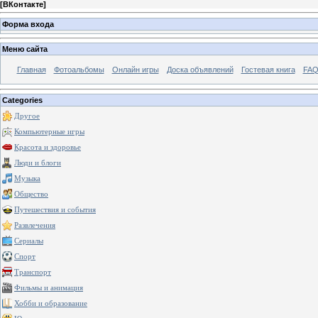
[
ВКонтакте
]
Форма входа
Меню сайта
Главная
Фотоальбомы
Онлайн игры
Доска объявлений
Гостевая книга
FAQ
Categories
Другое
Компьютерные игры
Красота и здоровье
Люди и блоги
Музыка
Общество
Путешествия и события
Развлечения
Сериалы
Спорт
Транспорт
Фильмы и анимация
Хобби и образование