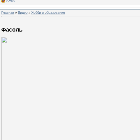
Юмор
Главная
»
Видео
»
Хобби и образование
Фасоль