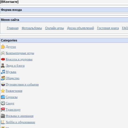
[
ВКонтакте
]
Форма входа
Меню сайта
Главная
Фотоальбомы
Онлайн игры
Доска объявлений
Гостевая книга
FAQ
Categories
Другое
Компьютерные игры
Красота и здоровье
Люди и блоги
Музыка
Общество
Путешествия и события
Развлечения
Сериалы
Спорт
Транспорт
Фильмы и анимация
Хобби и образование