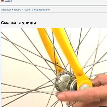
Юмор
Главная
»
Видео
»
Хобби и образование
Смазка ступицы