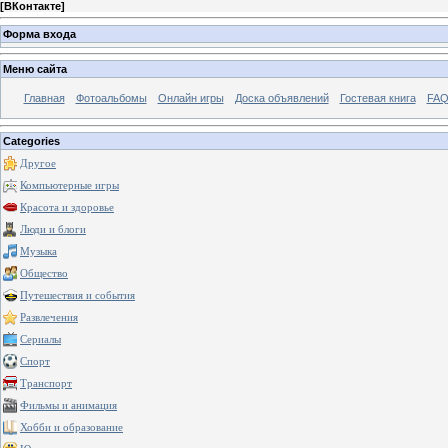
[
ВКонтакте
]
Форма входа
Меню сайта
Главная
Фотоальбомы
Онлайн игры
Доска объявлений
Гостевая книга
FAQ
Categories
Другое
Компьютерные игры
Красота и здоровье
Люди и блоги
Музыка
Общество
Путешествия и события
Развлечения
Сериалы
Спорт
Транспорт
Фильмы и анимация
Хобби и образование