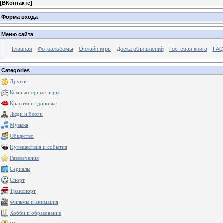
[
ВКонтакте
]
Форма входа
Меню сайта
Главная
Фотоальбомы
Онлайн игры
Доска объявлений
Гостевая книга
FAQ
Categories
Другое
Компьютерные игры
Красота и здоровье
Люди и блоги
Музыка
Общество
Путешествия и события
Развлечения
Сериалы
Спорт
Транспорт
Фильмы и анимация
Хобби и образование