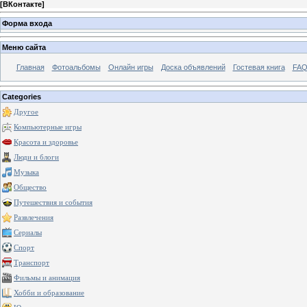
[
ВКонтакте
]
Форма входа
Меню сайта
Главная
Фотоальбомы
Онлайн игры
Доска объявлений
Гостевая книга
FAQ
Categories
Другое
Компьютерные игры
Красота и здоровье
Люди и блоги
Музыка
Общество
Путешествия и события
Развлечения
Сериалы
Спорт
Транспорт
Фильмы и анимация
Хобби и образование