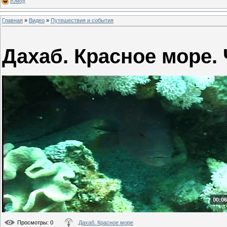
Юмор
Главная
»
Видео
»
Путешествия и события
Дахаб. Красное море. 
00:06
Просмотры
: 0
Дахаб. Красное море