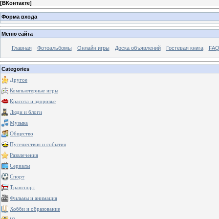
[
ВКонтакте
]
Форма входа
Меню сайта
Главная
Фотоальбомы
Онлайн игры
Доска объявлений
Гостевая книга
FAQ
Categories
Другое
Компьютерные игры
Красота и здоровье
Люди и блоги
Музыка
Общество
Путешествия и события
Развлечения
Сериалы
Спорт
Транспорт
Фильмы и анимация
Хобби и образование