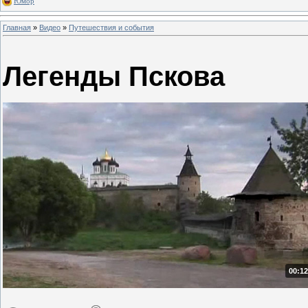
Юмор
Главная
»
Видео
»
Путешествия и события
Легенды Пскова
00:12