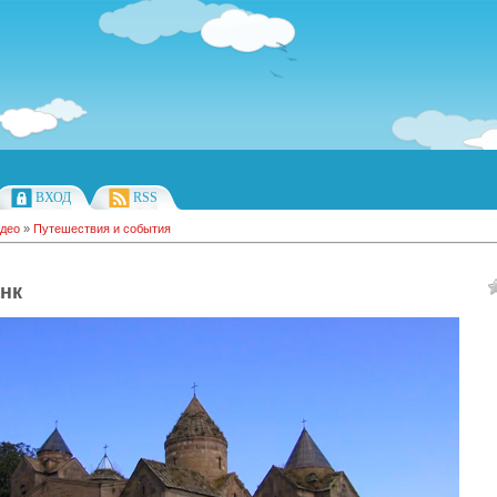
ВХОД
RSS
део
»
Путешествия и события
нк