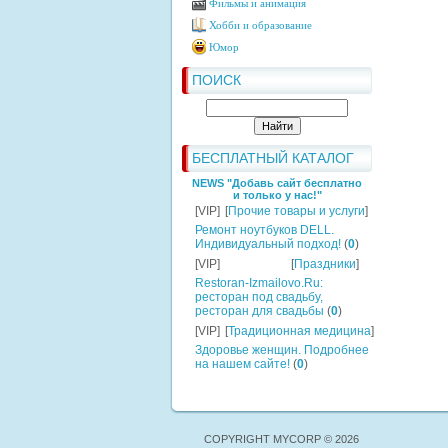
Фильмы и анимация
Хобби и образование
Юмор
ПОИСК
БЕСПЛАТНЫЙ КАТАЛОГ
NEWS "Добавь сайт бесплатно
и только у нас!"
[VIP]
[
Прочие товары и услуги
]
Ремонт ноутбуков DELL.
Индивидуальный подход!
(
0
)
[VIP]
[
Праздники
]
Restoran-Izmailovo.Ru:
ресторан под свадьбу,
ресторан для свадьбы
(
0
)
[VIP]
[
Традиционная медицина
]
Здоровье женщин. Подробнее
на нашем сайте!
(
0
)
COPYRIGHT MYCORP © 2026