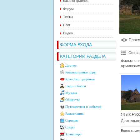
Каталог файлов
Форум
Тесты
Блог
Видео
Прос
ФОРМА ВХОДА
Описа
КАТЕГОРИИ РАЗДЕЛА
Фильм явл
Другое
армянским
Компьютерные игры
Красота и здоровье
Люди и блоги
Музыка
Общество
Путешествия и события
Развлечения
Язык
: Рус
Сериалы
Длительно
Спорт
Всего комм
Транспорт