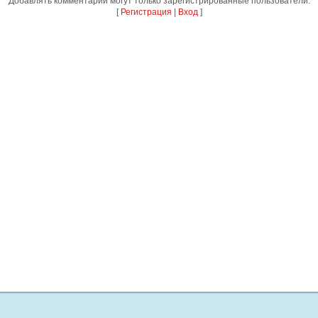
Добавлять комментарии могут только зарегистрированные пользователи.
[
Регистрация
|
Вход
]