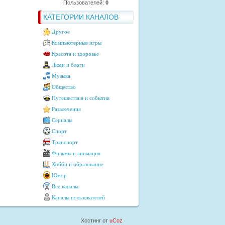
Пользователей:
0
КАТЕГОРИИ КАНАЛОВ
Другое
Компьютерные игры
Красота и здоровье
Люди и блоги
Музыка
Общество
Путешествия и события
Развлечения
Сериалы
Спорт
Транспорт
Фильмы и анимация
Хобби и образование
Юмор
Все каналы
Каналы пользователей
Хостинг от
uCoz