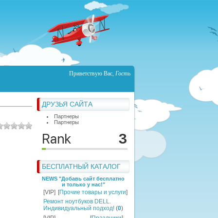
Приветствую Вас
,
Гость
ДРУЗЬЯ САЙТА
Партнеры
Партнеры
БЕСПЛАТНЫЙ КАТАЛОГ
NEWS "Добавь сайт бесплатно
и только у нас!"
[VIP]
[
Прочие товары и услуги
]
Ремонт ноутбуков DELL.
Индивидуальный подход!
(
0
)