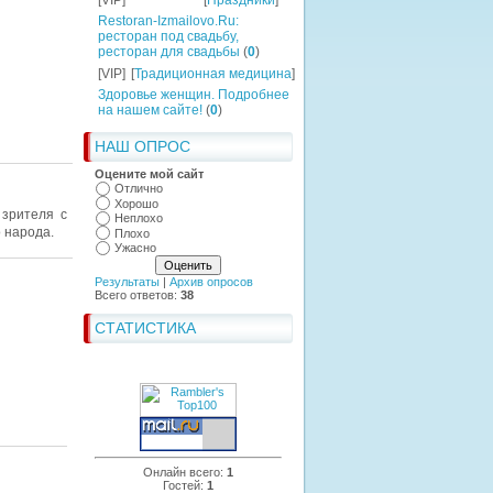
[VIP]
[
Праздники
]
Restoran-Izmailovo.Ru:
ресторан под свадьбу,
ресторан для свадьбы
(
0
)
[VIP]
[
Традиционная медицина
]
Здоровье женщин. Подробнее
на нашем сайте!
(
0
)
НАШ ОПРОС
Оцените мой сайт
Отлично
Хорошо
 зрителя с
Неплохо
 народа.
Плохо
Ужасно
Результаты
|
Архив опросов
Всего ответов:
38
СТАТИСТИКА
Онлайн всего:
1
Гостей:
1