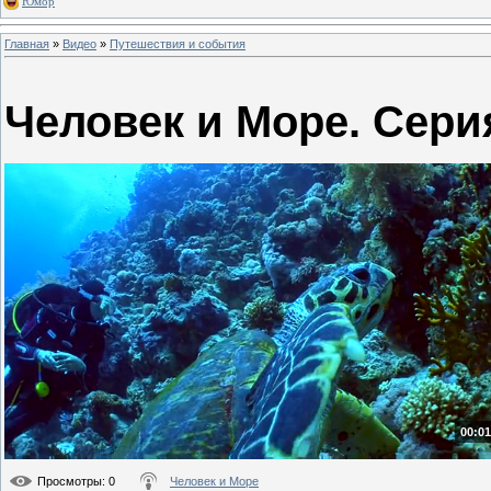
Юмор
Главная
»
Видео
»
Путешествия и события
Человек и Море. Сери
00:01
Просмотры
: 0
Человек и Море