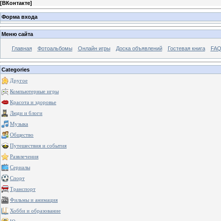
[
ВКонтакте
]
Форма входа
Меню сайта
Главная
Фотоальбомы
Онлайн игры
Доска объявлений
Гостевая книга
FAQ
Categories
Другое
Компьютерные игры
Красота и здоровье
Люди и блоги
Музыка
Общество
Путешествия и события
Развлечения
Сериалы
Спорт
Транспорт
Фильмы и анимация
Хобби и образование