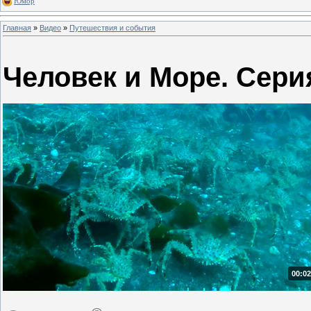
Юмор
Главная
»
Видео
»
Путешествия и события
Человек и Море. Сери
00:02