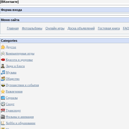
[
ВКонтакте
]
Форма входа
Меню сайта
Главная
Фотоальбомы
Онлайн игры
Доска объявлений
Гостевая книга
FAQ
Categories
Другое
Компьютерные игры
Красота и здоровье
Люди и блоги
Музыка
Общество
Путешествия и события
Развлечения
Сериалы
Спорт
Транспорт
Фильмы и анимация
Хобби и образование