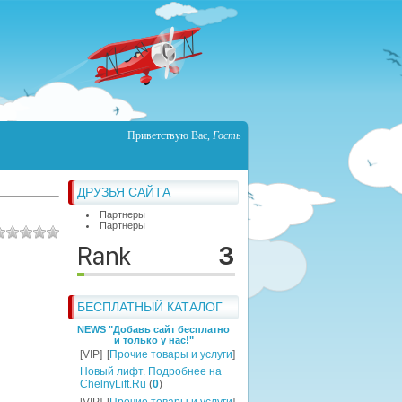
Приветствую Вас
,
Гость
ДРУЗЬЯ САЙТА
Партнеры
Партнеры
БЕСПЛАТНЫЙ КАТАЛОГ
NEWS "Добавь сайт бесплатно
и только у нас!"
[VIP]
[
Прочие товары и услуги
]
Новый лифт. Подробнее на
ChelnyLift.Ru
(
0
)