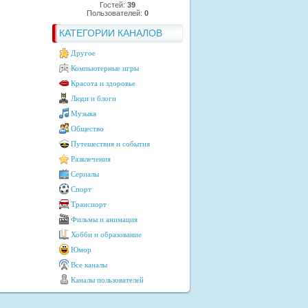
Гостей:
39
Пользователей:
0
КАТЕГОРИИ КАНАЛОВ
Другое
Компьютерные игры
Красота и здоровье
Люди и блоги
Музыка
Общество
Путешествия и события
Развлечения
Сериалы
Спорт
Транспорт
Фильмы и анимация
Хобби и образование
Юмор
Все каналы
Каналы пользователей