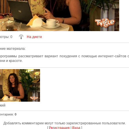
мотры
: 0
На диете
ние материала
:
рограммы рассматривает вариант похудения с помощью интернет-сайтов 
ни и красоте.
ский
ентариев
:
0
Добавлять комментарии могут только зарегистрированные пользователи.
[
Регистрация
|
Вход
]