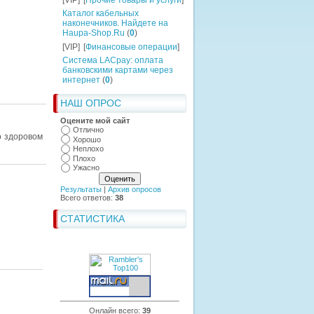
[VIP]
[
Прочие товары и услуги
]
Каталог кабельных
наконечников. Найдете на
Haupa-Shop.Ru
(
0
)
[VIP]
[
Финансовые операции
]
Система LACpay: оплата
банковскими картами через
интернет
(
0
)
НАШ ОПРОС
Оцените мой сайт
Отлично
о здоровом
Хорошо
Неплохо
Плохо
Ужасно
Результаты
|
Архив опросов
Всего ответов:
38
СТАТИСТИКА
Онлайн всего:
39