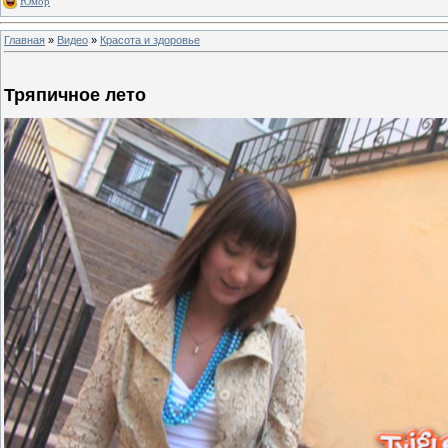
Юмор
Главная
»
Видео
»
Красота и здоровье
Тряпичное лето