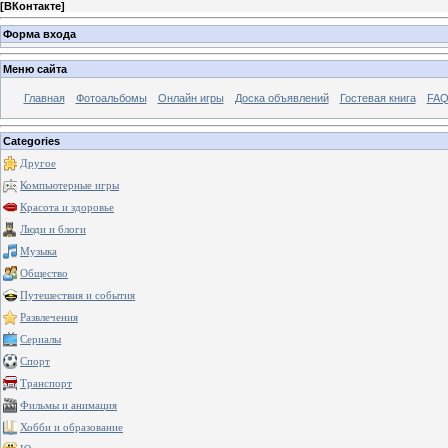
[
ВКонтакте
]
Форма входа
Меню сайта
Главная
Фотоальбомы
Онлайн игры
Доска объявлений
Гостевая книга
FAQ
Categories
Другое
Компьютерные игры
Красота и здоровье
Люди и блоги
Музыка
Общество
Путешествия и события
Развлечения
Сериалы
Спорт
Транспорт
Фильмы и анимация
Хобби и образование