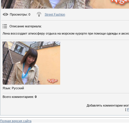
Просмотры
: 0
Street Fashion
Описание материала
:
Лена воссоздает атмосферу отдыха на морском курорте при помощи одежды и аксе
Язык
: Русский
Всего комментариев
:
0
Добавлять комментарии могу
[
Р
Полная версия сайта