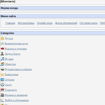
[
ВКонтакте
]
Форма входа
Меню сайта
Главная
Фотоальбомы
Онлайн игры
Доска объявлений
Гостевая книга
FAQ
Categories
Другое
Компьютерные игры
Красота и здоровье
Люди и блоги
Музыка
Общество
Путешествия и события
Развлечения
Сериалы
Спорт
Транспорт
Фильмы и анимация
Хобби и образование