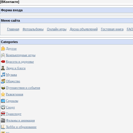
[
ВКонтакте
]
Форма входа
Меню сайта
Главная
Фотоальбомы
Онлайн игры
Доска объявлений
Гостевая книга
FAQ
Categories
Другое
Компьютерные игры
Красота и здоровье
Люди и блоги
Музыка
Общество
Путешествия и события
Развлечения
Сериалы
Спорт
Транспорт
Фильмы и анимация
Хобби и образование