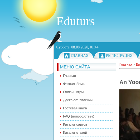
Eduturs
Суббота, 08.08.2026, 01:44
ГЛАВНАЯ
РЕГИСТРАЦИЯ
Главная
»
Ви
МЕНЮ САЙТА
Главная
An Yoo
Фотоальбомы
Онлайн игры
Доска объявлений
Гостевая книга
FAQ (вопрос/ответ)
Каталог сайтов
Каталог статей