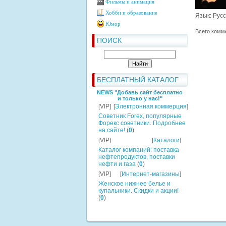
Фильмы и анимация
Хобби и образование
Язык
: Рус
Юмор
Всего комм
ПОИСК
БЕСПЛАТНЫЙ КАТАЛОГ
NEWS "Добавь сайт бесплатно
и только у нас!"
[VIP]
[
Электронная коммерция
]
Советник Forex, популярные
Форекс советники. Подробнее
на сайте!
(
0
)
[VIP]
[
Каталоги
]
Каталог компаний: поставка
нефтепродуктов, поставки
нефти и газа
(
0
)
[VIP]
[
Интернет-магазины
]
Женское нижнее белье и
купальники. Скидки и акции!
(
0
)