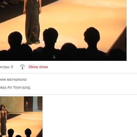
мотры
: 0
Shine show
ние материала
:
оказ An Yoon-jung.