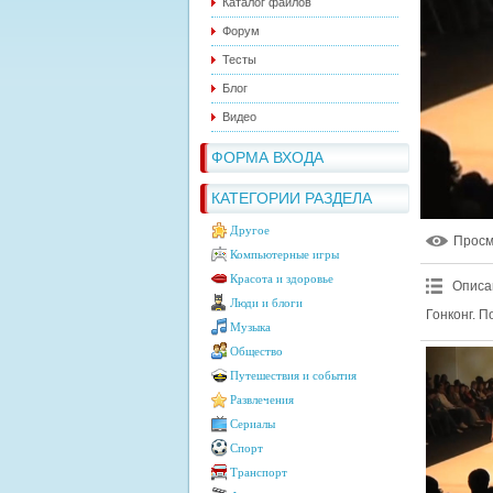
Каталог файлов
Форум
Тесты
Блог
Видео
ФОРМА ВХОДА
КАТЕГОРИИ РАЗДЕЛА
Другое
Прос
Компьютерные игры
Красота и здоровье
Описа
Люди и блоги
Гонконг. П
Музыка
Общество
Путешествия и события
Развлечения
Сериалы
Спорт
Транспорт