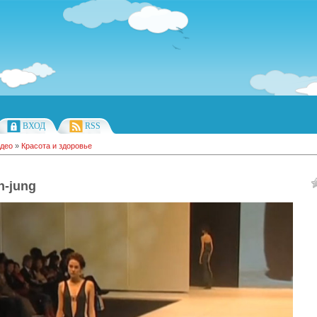
ВХОД
RSS
део
»
Красота и здоровье
n-jung