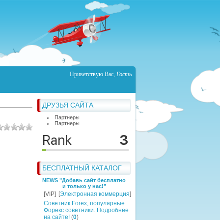
Приветствую Вас
,
Гость
ДРУЗЬЯ САЙТА
Партнеры
Партнеры
БЕСПЛАТНЫЙ КАТАЛОГ
NEWS "Добавь сайт бесплатно
и только у нас!"
[VIP]
[
Электронная коммерция
]
Советник Forex, популярные
Форекс советники. Подробнее
на сайте!
(
0
)