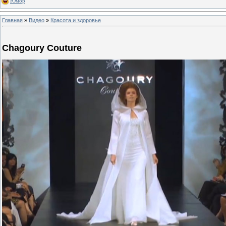
Юмор
Главная
»
Видео
»
Красота и здоровье
Chagoury Couture