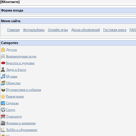
[
ВКонтакте
]
Форма входа
Меню сайта
Главная
Фотоальбомы
Онлайн игры
Доска объявлений
Гостевая книга
FAQ
Categories
Другое
Компьютерные игры
Красота и здоровье
Люди и блоги
Музыка
Общество
Путешествия и события
Развлечения
Сериалы
Спорт
Транспорт
Фильмы и анимация
Хобби и образование