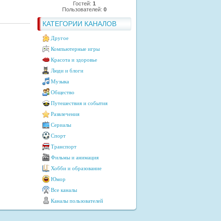
Гостей:
1
Пользователей:
0
КАТЕГОРИИ КАНАЛОВ
Другое
Компьютерные игры
Красота и здоровье
Люди и блоги
Музыка
Общество
Путешествия и события
Развлечения
Сериалы
Спорт
Транспорт
Фильмы и анимация
Хобби и образование
Юмор
Все каналы
Каналы пользователей