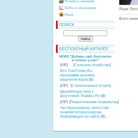
Фильмы и анимация
Хобби и образование
Язык
: Рус
Юмор
Всего комм
ПОИСК
БЕСПЛАТНЫЙ КАТАЛОГ
NEWS "Добавь сайт бесплатно
и только у нас!"
[VIP]
[
Сельское хозяйство
]
Rcn.TverCenter.Ru:
программа анализа
рационов коров
(
0
)
[VIP]
[
Строительные услуги
]
Деревянные окна с
форточкой. Raddoz.Ru
(
0
)
[VIP]
[
Романтические знакомства
]
Чат Красноярска, агентство
знакомств Красноярска.
Информация на сайте
(
0
)