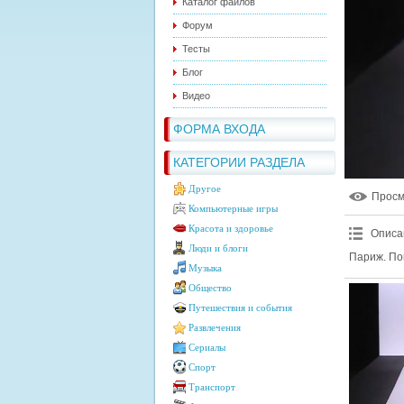
Каталог файлов
Форум
Тесты
Блог
Видео
ФОРМА ВХОДА
КАТЕГОРИИ РАЗДЕЛА
Другое
Прос
Компьютерные игры
Красота и здоровье
Описа
Люди и блоги
Париж. По
Музыка
Общество
Путешествия и события
Развлечения
Сериалы
Спорт
Транспорт