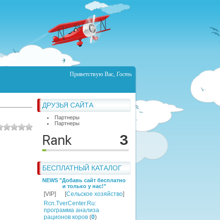
Приветствую Вас
,
Гость
ДРУЗЬЯ САЙТА
Партнеры
Партнеры
БЕСПЛАТНЫЙ КАТАЛОГ
NEWS "Добавь сайт бесплатно
и только у нас!"
[VIP]
[
Сельское хозяйство
]
Rcn.TverCenter.Ru:
программа анализа
рационов коров
(
0
)