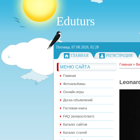
Eduturs
Пятница, 07.08.2026, 02:28
ГЛАВНАЯ
РЕГИСТРАЦИЯ
Главная
»
Ви
МЕНЮ САЙТА
Главная
Leonar
Фотоальбомы
Онлайн игры
Доска объявлений
Гостевая книга
FAQ (вопрос/ответ)
Каталог сайтов
Каталог статей