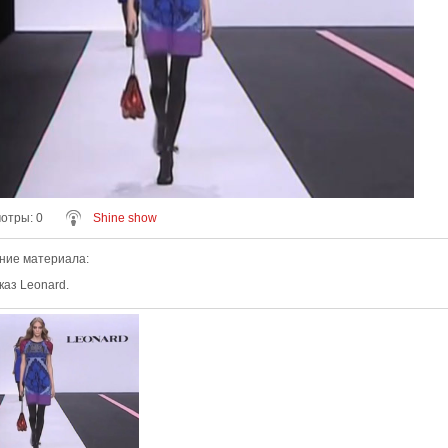
мотры
: 0
Shine show
ние материала
:
каз Leonard.