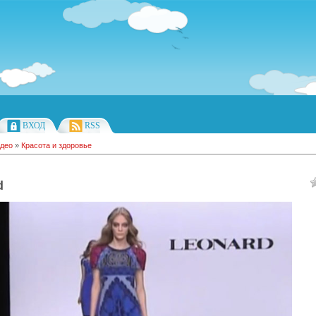
ВХОД
RSS
део
»
Красота и здоровье
d