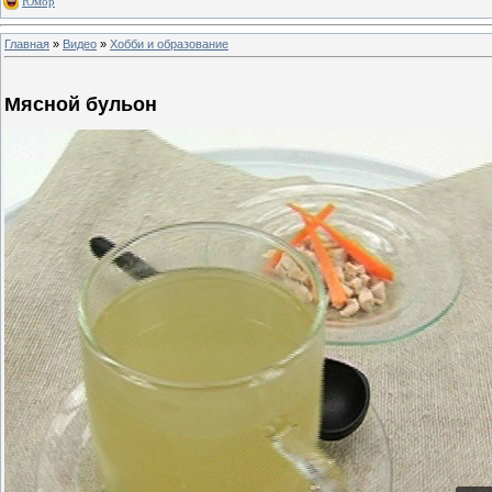
Юмор
Главная
»
Видео
»
Хобби и образование
Мясной бульон