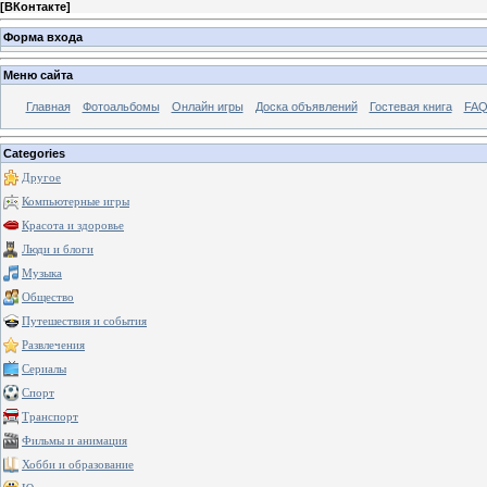
[
ВКонтакте
]
Форма входа
Меню сайта
Главная
Фотоальбомы
Онлайн игры
Доска объявлений
Гостевая книга
FAQ
Categories
Другое
Компьютерные игры
Красота и здоровье
Люди и блоги
Музыка
Общество
Путешествия и события
Развлечения
Сериалы
Спорт
Транспорт
Фильмы и анимация
Хобби и образование