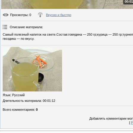
00:01
Просмотры
: 0
Вкусно и быстро
Описание материала
:
Самый полезный напиток на свете.Состав:говядина — 250 гр;курица — 250 гр;турнеп
гвоздика — по вкусу.
Язык
: Русский
Длительность материала
: 00:01:12
Всего комментариев
:
0
Добавлять комментарии могу
[
Р