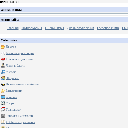
[
ВКонтакте
]
Форма входа
Меню сайта
Главная
Фотоальбомы
Онлайн игры
Доска объявлений
Гостевая книга
FAQ
Categories
Другое
Компьютерные игры
Красота и здоровье
Люди и блоги
Музыка
Общество
Путешествия и события
Развлечения
Сериалы
Спорт
Транспорт
Фильмы и анимация
Хобби и образование