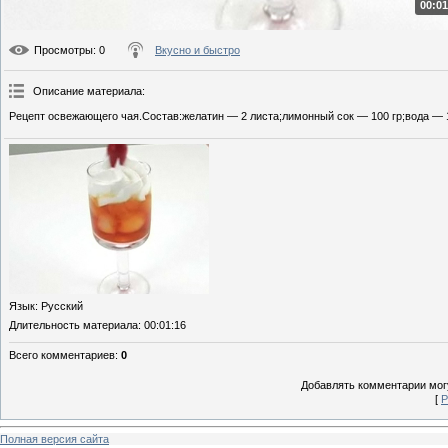
00:01
Просмотры
: 0
Вкусно и быстро
Описание материала
:
Рецепт освежающего чая.Состав:желатин — 2 листа;лимонный сок — 100 гр;вода — 1
Язык
: Русский
Длительность материала
: 00:01:16
Всего комментариев
:
0
Добавлять комментарии могу
[
Р
Полная версия сайта