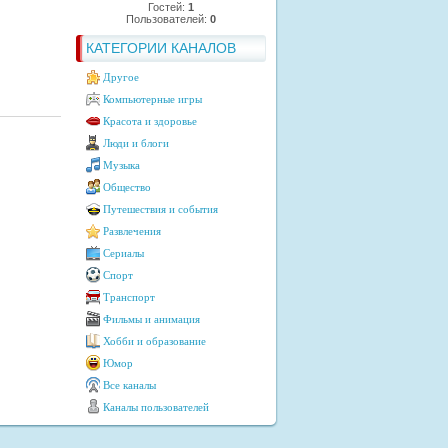
Гостей:
1
Пользователей:
0
КАТЕГОРИИ КАНАЛОВ
Другое
Компьютерные игры
Красота и здоровье
Люди и блоги
Музыка
Общество
Путешествия и события
Развлечения
Сериалы
Спорт
Транспорт
Фильмы и анимация
Хобби и образование
Юмор
Все каналы
Каналы пользователей