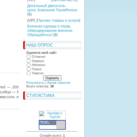
[VIP]
[
Автозапчасти
]
Дизельный двигатель -
цена. Компания ПромРегион
(
0
)
[VIP]
[
Прочие товары и услуги
]
Военная одежда и обувь,
обмундирование военное.
Обращайтесь!
(
0
)
НАШ ОПРОС
Оцените мой сайт
Отлично
Хорошо
Неплохо
Плохо
Ужасно
Результаты
|
Архив опросов
Всего ответов:
38
хлеб — 200
а;яйца — 3
СТАТИСТИКА
ки;соль и
Онлайн всего:
1