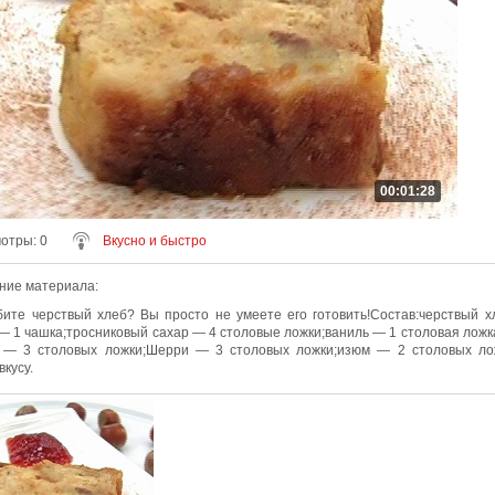
00:01:28
мотры
: 0
Вкусно и быстро
ние материала
:
ите черствый хлеб? Вы просто не умеете его готовить!Состав:черствый 
 — 1 чашка;тросниковый сахар — 4 столовые ложки;ваниль — 1 столовая ложк
а — 3 столовых ложки;Шерри — 3 столовых ложки;изюм — 2 столовых лож
вкусу.