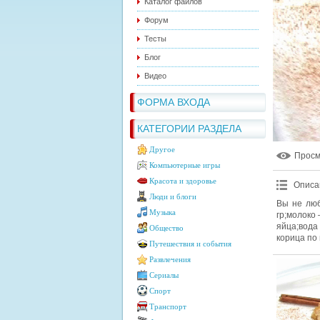
Каталог файлов
Форум
Тесты
Блог
Видео
ФОРМА ВХОДА
КАТЕГОРИИ РАЗДЕЛА
Другое
Прос
Компьютерные игры
Красота и здоровье
Описа
Люди и блоги
Вы не люб
Музыка
гр;молоко
яйца;вод
Общество
корица по 
Путешествия и события
Развлечения
Сериалы
Спорт
Транспорт