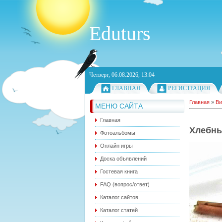
Eduturs
Четверг, 06.08.2026, 13:04
ГЛАВНАЯ
РЕГИСТРАЦИЯ
Главная
»
Ви
МЕНЮ САЙТА
Главная
Хлебны
Фотоальбомы
Онлайн игры
Доска объявлений
Гостевая книга
FAQ (вопрос/ответ)
Каталог сайтов
Каталог статей