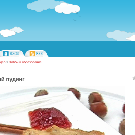
ВХОД
RSS
део
»
Хобби и образование
й пудинг