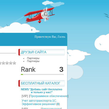
Приветствую Вас
,
Гость
ДРУЗЬЯ САЙТА
Партнеры
Партнеры
БЕСПЛАТНЫЙ КАТАЛОГ
NEWS "Добавь сайт бесплатно
и только у нас!"
[VIP]
[
Программное обеспечение
]
Учет автотранспорта 1C.
Эффективное решение!
(
0
)