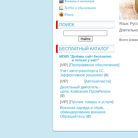
Фильмы и анимация
Хобби и образование
Юмор
Язык
: Рус
ПОИСК
Длительно
Всего комм
БЕСПЛАТНЫЙ КАТАЛОГ
NEWS "Добавь сайт бесплатно
и только у нас!"
[VIP]
[
Программное обеспечение
]
Учет автотранспорта 1C.
Эффективное решение!
(
0
)
[VIP]
[
Автозапчасти
]
Дизельный двигатель -
цена. Компания ПромРегион
(
0
)
[VIP]
[
Прочие товары и услуги
]
Военная одежда и обувь,
обмундирование военное.
Обращайтесь!
(
0
)