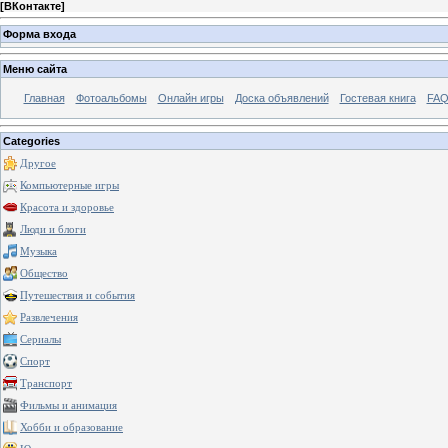
[
ВКонтакте
]
Форма входа
Меню сайта
Главная
Фотоальбомы
Онлайн игры
Доска объявлений
Гостевая книга
FAQ
Categories
Другое
Компьютерные игры
Красота и здоровье
Люди и блоги
Музыка
Общество
Путешествия и события
Развлечения
Сериалы
Спорт
Транспорт
Фильмы и анимация
Хобби и образование