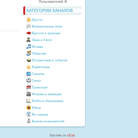
Пользователей:
0
КАТЕГОРИИ КАНАЛОВ
Другое
Компьютерные игры
Красота и здоровье
Люди и блоги
Музыка
Общество
Путешествия и события
Развлечения
Сериалы
Спорт
Транспорт
Фильмы и анимация
Хобби и образование
Юмор
Все каналы
Каналы пользователей
Хостинг от
uCoz