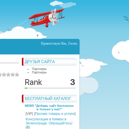
Приветствую Вас
,
Гость
ДРУЗЬЯ САЙТА
Партнеры
Партнеры
БЕСПЛАТНЫЙ КАТАЛОГ
NEWS "Добавь сайт бесплатно
и только у нас!"
[VIP]
[
Прочие товары и услуги
]
Консультации в Химках в
Зеленограде. Обращайтесь!
(
0
)