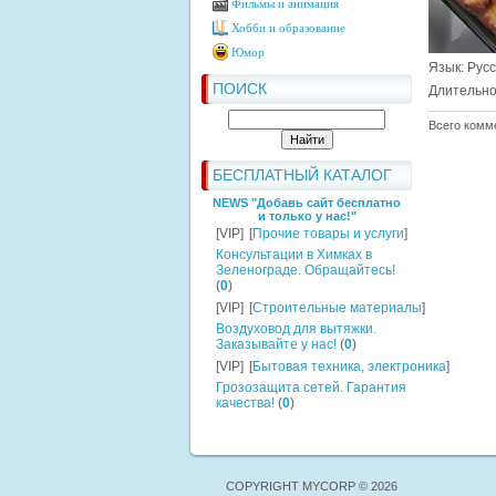
Фильмы и анимация
Хобби и образование
Юмор
Язык
: Рус
ПОИСК
Длительно
Всего комм
БЕСПЛАТНЫЙ КАТАЛОГ
NEWS "Добавь сайт бесплатно
и только у нас!"
[VIP]
[
Прочие товары и услуги
]
Консультации в Химках в
Зеленограде. Обращайтесь!
(
0
)
[VIP]
[
Строительные материалы
]
Воздуховод для вытяжки.
Заказывайте у нас!
(
0
)
[VIP]
[
Бытовая техника, электроника
]
Грозозащита сетей. Гарантия
качества!
(
0
)
COPYRIGHT MYCORP © 2026