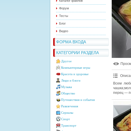
Каталог файлов
Форум
Тесты
Блог
Видео
ФОРМА ВХОДА
КАТЕГОРИИ РАЗДЕЛА
Другое
Прос
Компьютерные игры
Красота и здоровье
Описа
Люди и блоги
Всем люб
Музыка
чашка;мол
перец — по
Общество
Путешествия и события
Развлечения
Сериалы
Спорт
Транспорт