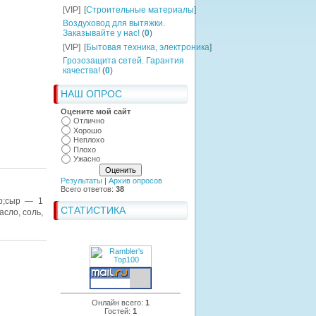
[VIP]
[
Строительные материалы
]
Воздуховод для вытяжки.
Заказывайте у нас!
(
0
)
[VIP]
[
Бытовая техника, электроника
]
Грозозащита сетей. Гарантия
качества!
(
0
)
НАШ ОПРОС
Оцените мой сайт
Отлично
Хорошо
Неплохо
Плохо
Ужасно
Результаты
|
Архив опросов
Всего ответов:
38
р;сыр — 1
СТАТИСТИКА
сло, соль,
Онлайн всего:
1
Гостей:
1