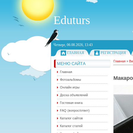
Eduturs
Четверг, 06.08.2026, 13:43
ГЛАВНАЯ
РЕГИСТРАЦИЯ
Главная
»
Ви
МЕНЮ САЙТА
Главная
Макаро
Фотоальбомы
Онлайн игры
Доска объявлений
Гостевая книга
FAQ (вопрос/ответ)
Каталог сайтов
Каталог статей