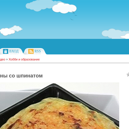
ВХОД
RSS
део
»
Хобби и образование
ны со шпинатом