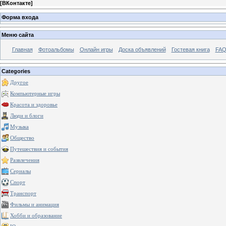
[
ВКонтакте
]
Форма входа
Меню сайта
Главная
Фотоальбомы
Онлайн игры
Доска объявлений
Гостевая книга
FAQ
Categories
Другое
Компьютерные игры
Красота и здоровье
Люди и блоги
Музыка
Общество
Путешествия и события
Развлечения
Сериалы
Спорт
Транспорт
Фильмы и анимация
Хобби и образование