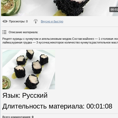
00:01
Просмотры
: 0
Вкусно и быстро
Описание материала
:
Рецепт курицы с кунжутом и апельсиновым медом.Состав:майонез — 1 столовая лож
лайма;куриная грудка — 3 кусочка;некоторое количество кунжута;растительное масло
Язык
: Русский
Длительность материала
: 00:01:08
Всего комментариев
:
0