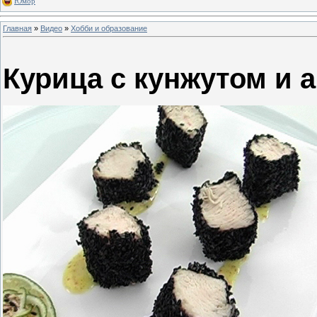
Юмор
Главная
»
Видео
»
Хобби и образование
Курица с кунжутом и