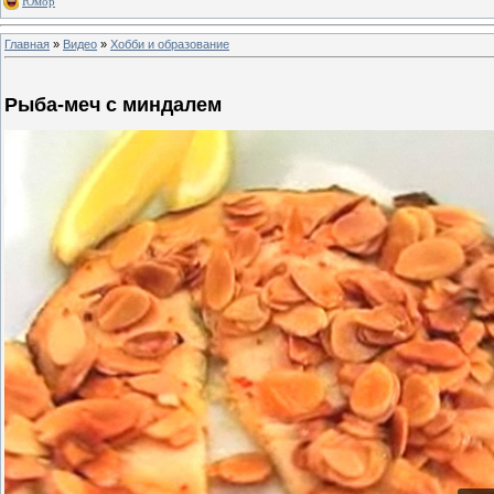
Юмор
Главная
»
Видео
»
Хобби и образование
Рыба-меч с миндалем