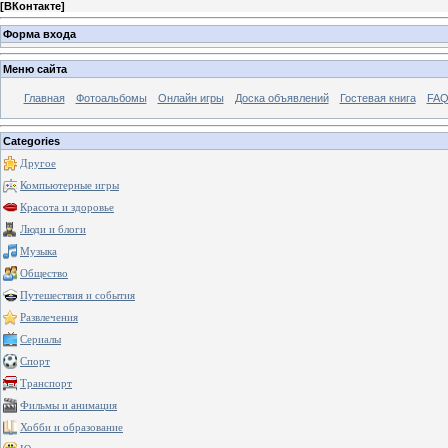
[
ВКонтакте
]
Форма входа
Меню сайта
Главная
Фотоальбомы
Онлайн игры
Доска объявлений
Гостевая книга
FAQ
Categories
Другое
Компьютерные игры
Красота и здоровье
Люди и блоги
Музыка
Общество
Путешествия и события
Развлечения
Сериалы
Спорт
Транспорт
Фильмы и анимация
Хобби и образование