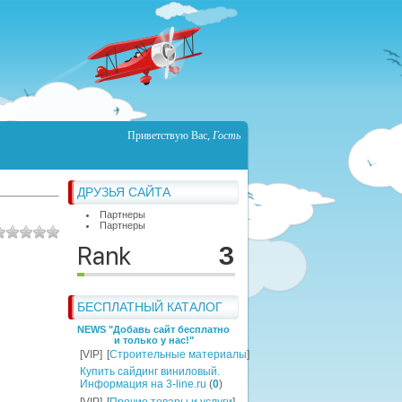
Приветствую Вас
,
Гость
ДРУЗЬЯ САЙТА
Партнеры
Партнеры
БЕСПЛАТНЫЙ КАТАЛОГ
NEWS "Добавь сайт бесплатно
и только у нас!"
[VIP]
[
Строительные материалы
]
Купить сайдинг виниловый.
Информация на 3-line.ru
(
0
)