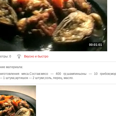
00:01:01
мотры
: 0
Вкусно и быстро
ние материала
:
риготовления мяса.Состав:мясо — 400 гр;шампиньоны — 10 грибов;мо
— 1 штука;артишок — 2 штуки;соль, перец, масло.