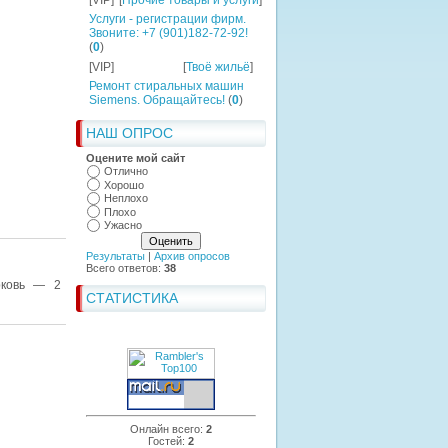
[VIP]
[
Прочие товары и услуги
]
Услуги - регистрации фирм.
Звоните: +7 (901)182-72-92!
(
0
)
[VIP]
[
Твоё жильё
]
Ремонт стиральных машин
Siemens. Обращайтесь!
(
0
)
НАШ ОПРОС
Оцените мой сайт
Отлично
Хорошо
Неплохо
Плохо
Ужасно
Результаты
|
Архив опросов
Всего ответов:
38
рковь — 2
СТАТИСТИКА
Онлайн всего:
2
Гостей:
2