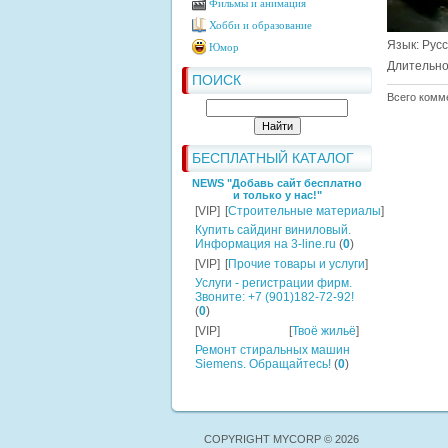
Фильмы и анимация
Хобби и образование
Язык
: Рус
Юмор
Длительно
ПОИСК
Всего комм
БЕСПЛАТНЫЙ КАТАЛОГ
NEWS "Добавь сайт бесплатно
и только у нас!"
[VIP]
[
Строительные материалы
]
Купить сайдинг виниловый.
Информация на 3-line.ru
(
0
)
[VIP]
[
Прочие товары и услуги
]
Услуги - регистрации фирм.
Звоните: +7 (901)182-72-92!
(
0
)
[VIP]
[
Твоё жильё
]
Ремонт стиральных машин
Siemens. Обращайтесь!
(
0
)
COPYRIGHT MYCORP © 2026