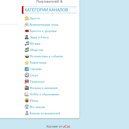
Пользователей:
0
КАТЕГОРИИ КАНАЛОВ
Другое
Компьютерные игры
Красота и здоровье
Люди и блоги
Музыка
Общество
Путешествия и события
Развлечения
Сериалы
Спорт
Транспорт
Фильмы и анимация
Хобби и образование
Юмор
Все каналы
Каналы пользователей
Хостинг от
uCoz