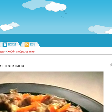
ВХОД
RSS
део
»
Хобби и образование
я телетина