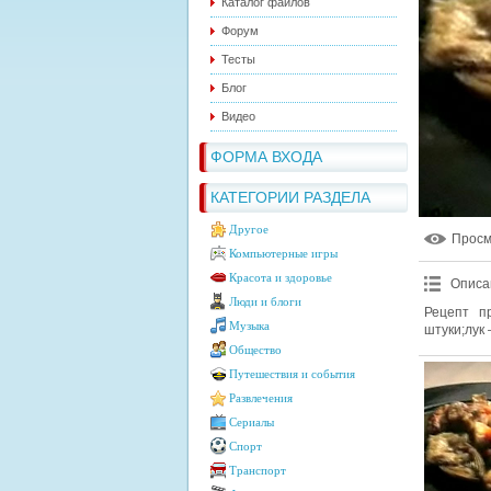
Каталог файлов
Форум
Тесты
Блог
Видео
ФОРМА ВХОДА
КАТЕГОРИИ РАЗДЕЛА
Другое
Прос
Компьютерные игры
Красота и здоровье
Описа
Люди и блоги
Рецепт п
Музыка
штуки;лук 
Общество
Путешествия и события
Развлечения
Сериалы
Спорт
Транспорт