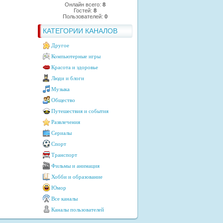
Онлайн всего:
8
Гостей:
8
Пользователей:
0
КАТЕГОРИИ КАНАЛОВ
Другое
Компьютерные игры
Красота и здоровье
Люди и блоги
Музыка
Общество
Путешествия и события
Развлечения
Сериалы
Спорт
Транспорт
Фильмы и анимация
Хобби и образование
Юмор
Все каналы
Каналы пользователей