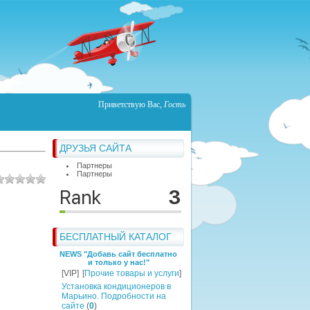
Приветствую Вас
,
Гость
ДРУЗЬЯ САЙТА
Партнеры
Партнеры
БЕСПЛАТНЫЙ КАТАЛОГ
NEWS "Добавь сайт бесплатно
и только у нас!"
[VIP]
[
Прочие товары и услуги
]
Установка кондиционеров в
Марьино. Подробности на
сайте
(
0
)