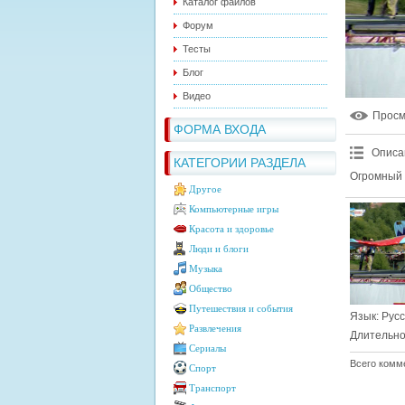
Каталог файлов
Форум
Тесты
Блог
Видео
Прос
ФОРМА ВХОДА
Описа
КАТЕГОРИИ РАЗДЕЛА
Огромный 
Другое
Компьютерные игры
Красота и здоровье
Люди и блоги
Музыка
Общество
Путешествия и события
Язык
: Рус
Развлечения
Длительно
Сериалы
Всего комм
Спорт
Транспорт