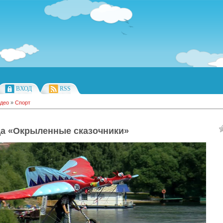
ВХОД
RSS
део
»
Спорт
а «Окрыленные сказочники»