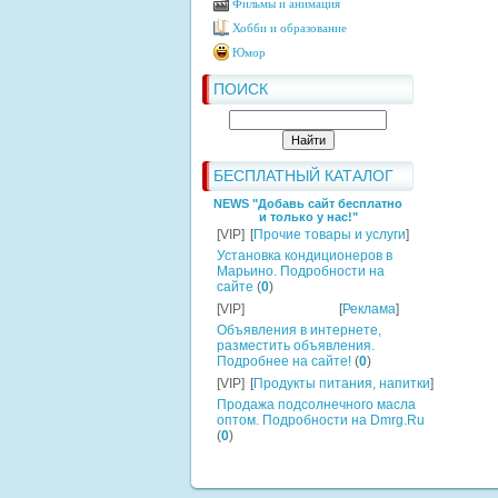
Фильмы и анимация
Хобби и образование
Юмор
ПОИСК
БЕСПЛАТНЫЙ КАТАЛОГ
NEWS "Добавь сайт бесплатно
и только у нас!"
[VIP]
[
Прочие товары и услуги
]
Установка кондиционеров в
Марьино. Подробности на
сайте
(
0
)
[VIP]
[
Реклама
]
Объявления в интернете,
разместить объявления.
Подробнее на сайте!
(
0
)
[VIP]
[
Продукты питания, напитки
]
Продажа подсолнечного масла
оптом. Подробности на Dmrg.Ru
(
0
)