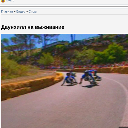
Юмор
Главная
»
Видео
»
Спорт
Даунхилл на выживание