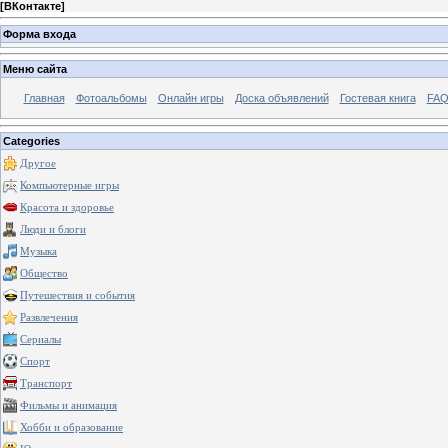
[
ВКонтакте
]
Форма входа
Меню сайта
Главная
Фотоальбомы
Онлайн игры
Доска объявлений
Гостевая книга
FAQ
Categories
Другое
Компьютерные игры
Красота и здоровье
Люди и блоги
Музыка
Общество
Путешествия и события
Развлечения
Сериалы
Спорт
Транспорт
Фильмы и анимация
Хобби и образование