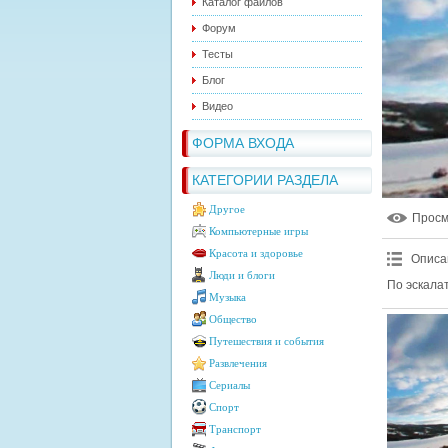
Каталог файлов
Форум
Тесты
Блог
Видео
ФОРМА ВХОДА
КАТЕГОРИИ РАЗДЕЛА
Другое
Прос
Компьютерные игры
Красота и здоровье
Описа
Люди и блоги
По эскала
Музыка
Общество
Путешествия и события
Развлечения
Сериалы
Спорт
Транспорт