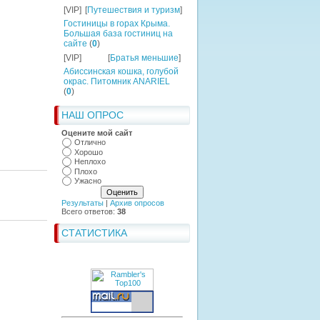
[VIP]
[
Путешествия и туризм
]
Гостиницы в горах Крыма.
Большая база гостиниц на
сайте
(
0
)
[VIP]
[
Братья меньшие
]
Абиссинская кошка, голубой
окрас. Питомник ANARIEL
(
0
)
НАШ ОПРОС
Оцените мой сайт
Отлично
Хорошо
Неплохо
Плохо
Ужасно
Результаты
|
Архив опросов
Всего ответов:
38
СТАТИСТИКА