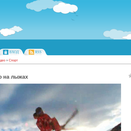
ВХОД
RSS
део
»
Спорт
о на лыжах