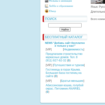
Фильмы и анимация
Хобби и образование
Язык
: Рус
Юмор
Длительно
ПОИСК
Всего комм
БЕСПЛАТНЫЙ КАТАЛОГ
NEWS "Добавь сайт бесплатно
и только у нас!"
[VIP]
[
Недвижимость
]
Предлагаем строительство
каркасных домов. Тел. 8
(911) 927-92-32
(
0
)
[VIP]
[
Путешествия и туризм
]
Гостиницы в горах Крыма.
Большая база гостиниц на
сайте
(
0
)
[VIP]
[
Братья меньшие
]
Абиссинская кошка, голубой
окрас. Питомник ANARIEL
(
0
)