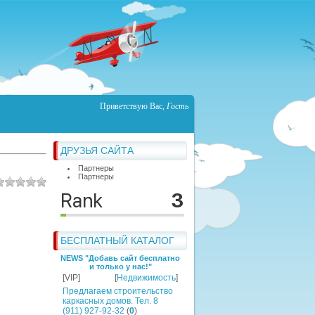
Приветствую Вас
,
Гость
ДРУЗЬЯ САЙТА
Партнеры
Партнеры
БЕСПЛАТНЫЙ КАТАЛОГ
NEWS "Добавь сайт бесплатно
и только у нас!"
[VIP]
[
Недвижимость
]
Предлагаем строительство
каркасных домов. Тел. 8
(911) 927-92-32
(
0
)