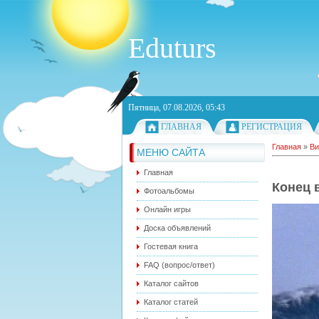
Eduturs
Пятница, 07.08.2026, 05:43
ГЛАВНАЯ
РЕГИСТРАЦИЯ
Главная
»
Ви
МЕНЮ САЙТА
Главная
Конец 
Фотоальбомы
Онлайн игры
Доска объявлений
Гостевая книга
FAQ (вопрос/ответ)
Каталог сайтов
Каталог статей