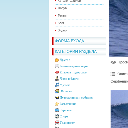
Каталог файлов
Форум
Тесты
Блог
Видео
ФОРМА ВХОДА
КАТЕГОРИИ РАЗДЕЛА
Другое
Прос
Компьютерные игры
Красота и здоровье
Описа
Люди и блоги
Серфенгист
Музыка
Общество
Путешествия и события
Развлечения
Сериалы
Спорт
Транспорт