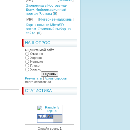
[VIP]
[
Новости
]
Экономика в Ростове-на-
Дону. Информационный
портал Ростова
(
0
)
[VIP]
[
Интернет-магазины
]
Карты памяти MicroSD
оптом. Отличный выбор на
сайте!
(
0
)
НАШ ОПРОС
Оцените мой сайт
Отлично
Хорошо
Неплохо
Плохо
Ужасно
Результаты
|
Архив опросов
Всего ответов:
38
СТАТИСТИКА
Онлайн всего:
1