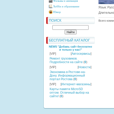
Фильмы и анимация
Хобби и образование
Язык
: Рус
Юмор
Длительно
ПОИСК
Всего комм
БЕСПЛАТНЫЙ КАТАЛОГ
NEWS "Добавь сайт бесплатно
и только у нас!"
[VIP]
[
Автосервисы
]
Ремонт грузовиков.
Подробности на сайте
(
0
)
[VIP]
[
Новости
]
Экономика в Ростове-на-
Дону. Информационный
портал Ростова
(
0
)
[VIP]
[
Интернет-магазины
]
Карты памяти MicroSD
оптом. Отличный выбор на
сайте!
(
0
)