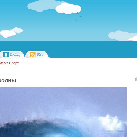
ВХОД
RSS
део
»
Спорт
волны