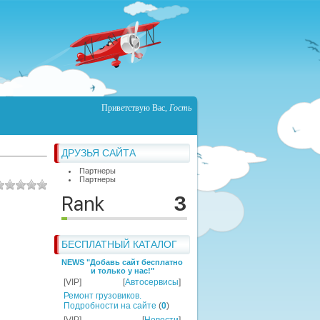
Приветствую Вас
,
Гость
ДРУЗЬЯ САЙТА
Партнеры
Партнеры
БЕСПЛАТНЫЙ КАТАЛОГ
NEWS "Добавь сайт бесплатно
и только у нас!"
[VIP]
[
Автосервисы
]
Ремонт грузовиков.
Подробности на сайте
(
0
)