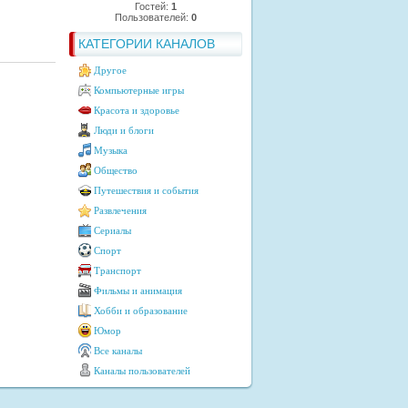
Гостей:
1
Пользователей:
0
КАТЕГОРИИ КАНАЛОВ
Другое
Компьютерные игры
Красота и здоровье
Люди и блоги
Музыка
Общество
Путешествия и события
Развлечения
Сериалы
Спорт
Транспорт
Фильмы и анимация
Хобби и образование
Юмор
Все каналы
Каналы пользователей