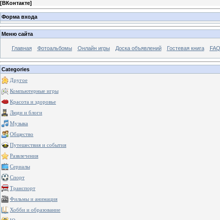
[
ВКонтакте
]
Форма входа
Меню сайта
Главная
Фотоальбомы
Онлайн игры
Доска объявлений
Гостевая книга
FAQ
Categories
Другое
Компьютерные игры
Красота и здоровье
Люди и блоги
Музыка
Общество
Путешествия и события
Развлечения
Сериалы
Спорт
Транспорт
Фильмы и анимация
Хобби и образование