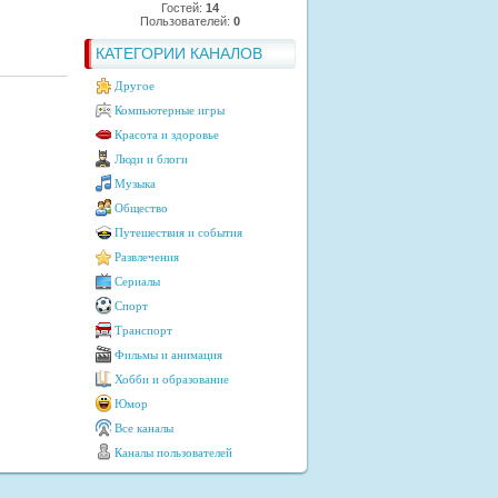
Гостей:
14
Пользователей:
0
КАТЕГОРИИ КАНАЛОВ
Другое
Компьютерные игры
Красота и здоровье
Люди и блоги
Музыка
Общество
Путешествия и события
Развлечения
Сериалы
Спорт
Транспорт
Фильмы и анимация
Хобби и образование
Юмор
Все каналы
Каналы пользователей