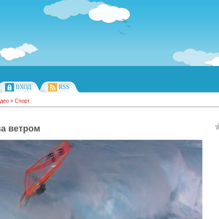
ВХОД
RSS
део
»
Спорт
за ветром