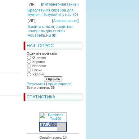
[VIP]
[
Интернет-магазины
]
Браслеты из серебра для
мужчин. Покупайте у нас!
(
0
)
[VIP]
[
Автозапчасти
]
Защита стекол, защитная
полироль для стекла.
Aquapella.Ru
(
0
)
НАШ ОПРОС
Оцените мой сайт
Отлично
Хорошо
Неплохо
Плохо
Ужасно
Результаты
|
Архив опросов
Всего ответов:
38
СТАТИСТИКА
Онлайн всего:
14