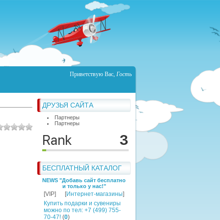
Приветствую Вас
,
Гость
ДРУЗЬЯ САЙТА
Партнеры
Партнеры
БЕСПЛАТНЫЙ КАТАЛОГ
NEWS "Добавь сайт бесплатно
и только у нас!"
[VIP]
[
Интернет-магазины
]
Купить подарки и сувениры
можно по тел: +7 (499) 755-
70-47!
(
0
)