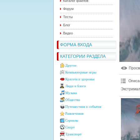
Каталог файлов
Форум
Тесты
Блог
Видео
ФОРМА ВХОДА
КАТЕГОРИИ РАЗДЕЛА
Другое
Прос
Компьютерные игры
Красота и здоровье
Описа
Люди и блоги
Экстримал 
Музыка
Общество
Путешествия и события
Развлечения
Сериалы
Спорт
Транспорт