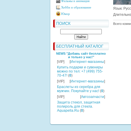
Фильмы и анимация
Хобби и образование
Язык
: Рус
Юмор
Длительно
ПОИСК
Всего комм
БЕСПЛАТНЫЙ КАТАЛОГ
NEWS "Добавь сайт бесплатно
и только у нас!"
[VIP]
[
Интернет-магазины
]
Купить подарки и сувениры
можно по тел: +7 (499) 755-
70-47!
(
0
)
[VIP]
[
Интернет-магазины
]
Браслеты из серебра для
мужчин. Покупайте у нас!
(
0
)
[VIP]
[
Автозапчасти
]
Защита стекол, защитная
полироль для стекла.
Aquapella.Ru
(
0
)