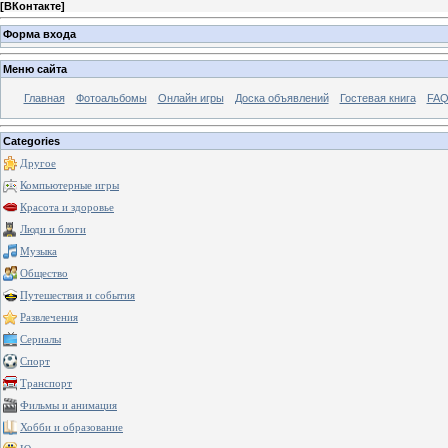
[
ВКонтакте
]
Форма входа
Меню сайта
Главная
Фотоальбомы
Онлайн игры
Доска объявлений
Гостевая книга
FAQ
Categories
Другое
Компьютерные игры
Красота и здоровье
Люди и блоги
Музыка
Общество
Путешествия и события
Развлечения
Сериалы
Спорт
Транспорт
Фильмы и анимация
Хобби и образование