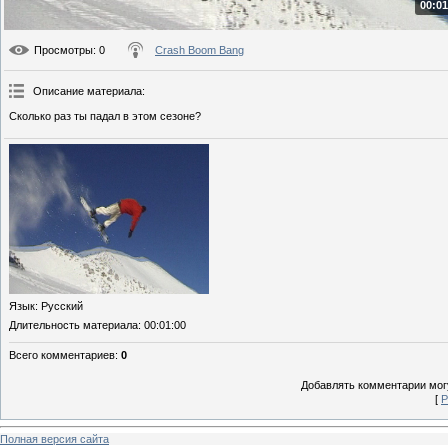
00:01
Просмотры
: 0
Crash Boom Bang
Описание материала
:
Сколько раз ты падал в этом сезоне?
Язык
: Русский
Длительность материала
: 00:01:00
Всего комментариев
:
0
Добавлять комментарии могу
[
Р
Полная версия сайта