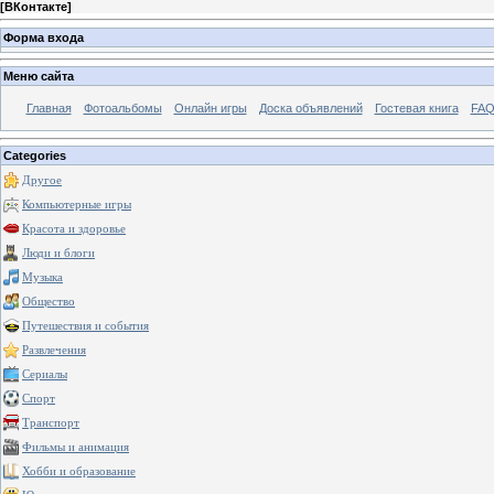
[
ВКонтакте
]
Форма входа
Меню сайта
Главная
Фотоальбомы
Онлайн игры
Доска объявлений
Гостевая книга
FAQ
Categories
Другое
Компьютерные игры
Красота и здоровье
Люди и блоги
Музыка
Общество
Путешествия и события
Развлечения
Сериалы
Спорт
Транспорт
Фильмы и анимация
Хобби и образование