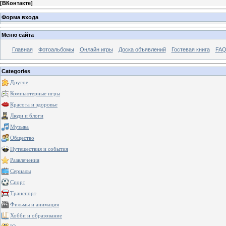
[
ВКонтакте
]
Форма входа
Меню сайта
Главная
Фотоальбомы
Онлайн игры
Доска объявлений
Гостевая книга
FAQ
Categories
Другое
Компьютерные игры
Красота и здоровье
Люди и блоги
Музыка
Общество
Путешествия и события
Развлечения
Сериалы
Спорт
Транспорт
Фильмы и анимация
Хобби и образование