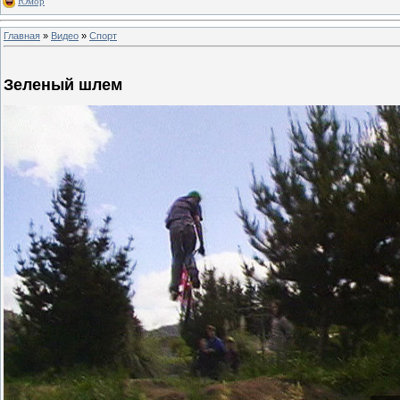
Юмор
Главная
»
Видео
»
Спорт
Зеленый шлем