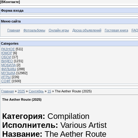
[
ВКонтакте
]
Форма входа
Меню сайта
Главная
Фотоальбомы
Онлайн игры
Доска объявлений
Гостевая книга
FAQ
Categories
РАЗНОЕ
[511]
ЮМОР
[6]
ОБОИ
[17]
ВИДЕО
[1231]
МОБИЛА
[2]
ФИЛЬМЫ
[288]
МУЗЫКА
[12982]
ИГРЫ
[226]
СОФТ
[1500]
Главная
»
2025
»
Сентябрь
»
15
» The Aether Route (2025)
The Aether Route (2025)
Категория:
Compilation
Исполнитель:
Various Artist
Название:
The Aether Route